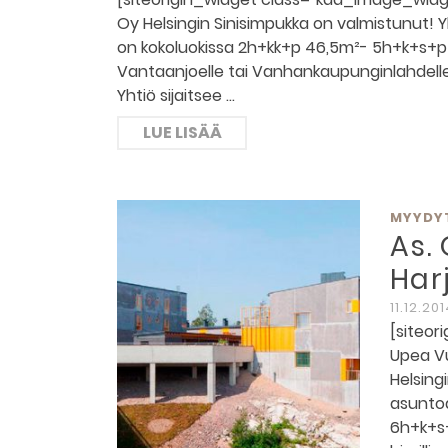
Oy Helsingin Sinisimpukka on valmistunut! 
on kokoluokissa 2h+kk+p 46,5m²- 5h+k+s+p 
Vantaanjoelle tai Vanhankaupunginlahdelle.
Yhtiö sijaitsee …
LUE LISÄÄ
MYYDY
As.
Harj
11.12.20
[siteor
Upea Vu
Helsing
asuntoa
6h+k+s+