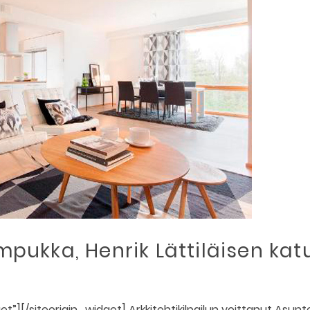
impukka, Henrik Lättiläisen kat
”][/siteorigin_widget] Arkkitehtikilpailun voittanut Asunt