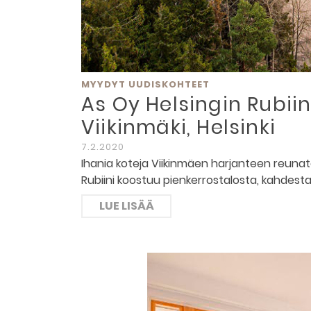
MYYDYT UUDISKOHTEET
As Oy Helsingin Rubiini
Viikinmäki, Helsinki
7.2.2020
Ihania koteja Viikinmäen harjanteen reunaton
Rubiini koostuu pienkerrostalosta, kahdesta 
LUE LISÄÄ