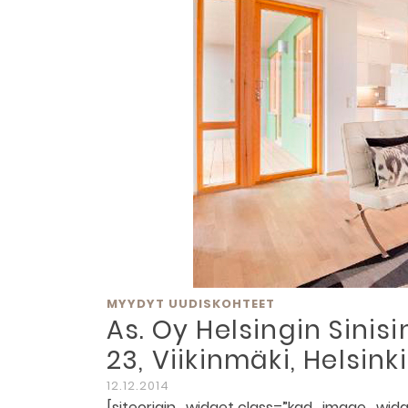
MYYDYT UUDISKOHTEET
As. Oy Helsingin Sinis
23, Viikinmäki, Helsinki
12.12.2014
[siteorigin_widget class=”kad_image_widget