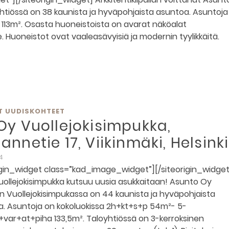
Yhtiössä on 38 kaunista ja hyväpohjaista asuntoa. Asuntoja
113m². Osasta huoneistoista on avarat näköalat
 Huoneistot ovat vaaleasävyisiä ja modernin tyylikkäitä.
T UUDISKOHTEET
 Oy Vuollejokisimpukka,
annetie 17, Viikinmäki, Helsinki
14
igin_widget class=”kad_image_widget”][/siteorigin_widget
ollejokisimpukka kutsuu uusia asukkaitaan! Asunto Oy
in Vuollejokisimpukassa on 44 kaunista ja hyväpohjaista
. Asuntoja on kokoluokissa 2h+kt+s+p 54m²- 5-
var+at+piha 133,5m². Taloyhtiössä on 3-kerroksinen