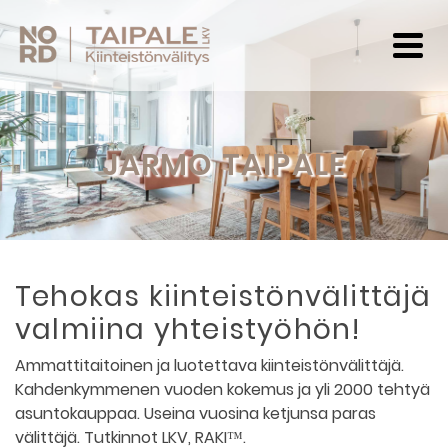
JARMO TAIPALE
Tehokas kiinteistönvälittäjä
valmiina yhteistyöhön!
Ammattitaitoinen ja luotettava kiinteistönvälittäjä.
Kahdenkymmenen vuoden kokemus ja yli 2000 tehtyä
asuntokauppaa. Useina vuosina ketjunsa paras
välittäjä. Tutkinnot LKV, RAKI™.