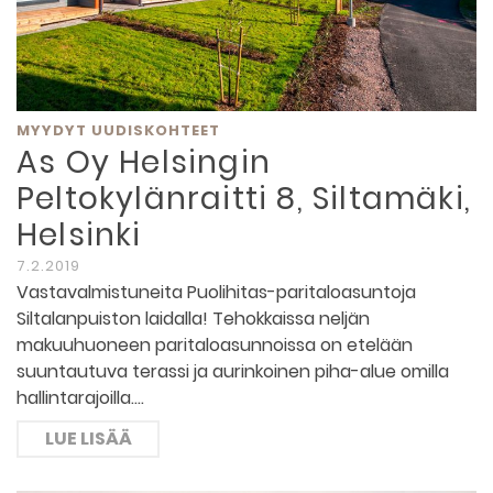
MYYDYT UUDISKOHTEET
As Oy Helsingin
Peltokylänraitti 8, Siltamäki,
Helsinki
7.2.2019
Vastavalmistuneita Puolihitas-paritaloasuntoja
Siltalanpuiston laidalla! Tehokkaissa neljän
makuuhuoneen paritaloasunnoissa on etelään
suuntautuva terassi ja aurinkoinen piha-alue omilla
hallintarajoilla.…
LUE LISÄÄ