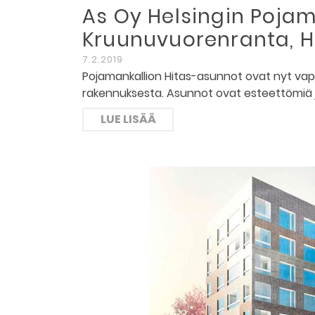
As Oy Helsingin Pojam
Kruunuvuorenranta, He
7.2.2019
Pojamankallion Hitas-asunnot ovat nyt va
rakennuksesta. Asunnot ovat esteettömiä ja
LUE LISÄÄ