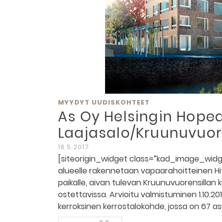
MYYDYT UUDISKOHTEET
As Oy Helsingin Hopea
Laajasalo/Kruunuvuore
16.5.2017
[siteorigin_widget class=”kad_image_widg
alueelle rakennetaan vapaarahoitteinen H
paikalle, aivan tulevan Kruunuvuorensillan 
ostettavissa. Arvioitu valmistuminen 1.10.20
kerroksinen kerrostalokohde, jossa on 67 a