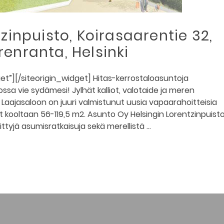
zinpuisto, Koirasaarentie 32,
enranta, Helsinki
t”][/siteorigin_widget] Hitas-kerrostaloasuntoja
sa vie sydämesi! Jylhät kalliot, valotaide ja meren
ajasaloon on juuri valmistunut uusia vapaarahoitteisia
 kooltaan 56-119,5 m2. Asunto Oy Helsingin Lorentzinpuist
tittyjä asumisratkaisuja sekä merellistä …