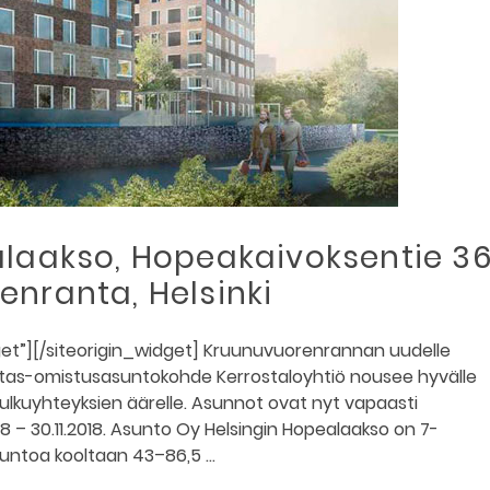
laakso, Hopeakaivoksentie 36
nranta, Helsinki
et”][/siteorigin_widget] Kruunuvuorenrannan uudelle
itas-omistusasuntokohde Kerrostaloyhtiö nousee hyvälle
kulkuyhteyksien äärelle. Asunnot ovat nyt vapaasti
18 – 30.11.2018. Asunto Oy Helsingin Hopealaakso on 7-
suntoa kooltaan 43–86,5 …