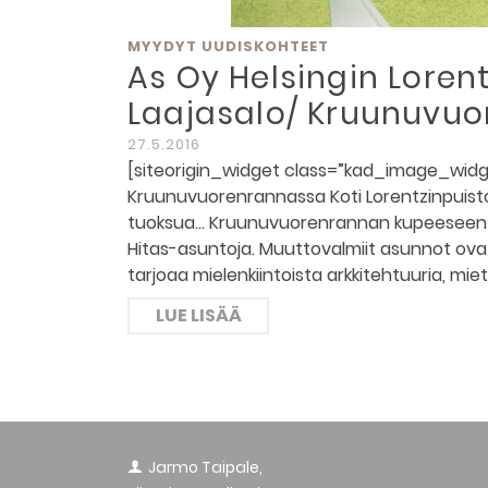
MYYDYT UUDISKOHTEET
As Oy Helsingin Lorent
Laajasalo/ Kruunuvuor
27.5.2016
[siteorigin_widget class=”kad_image_widge
Kruunuvuorenrannassa Koti Lorentzinpuistos
tuoksua… Kruunuvuorenrannan kupeeseen La
Hitas-asuntoja. Muuttovalmiit asunnot ovat
tarjoaa mielenkiintoista arkkitehtuuria, mie
LUE LISÄÄ
Jarmo Taipale,