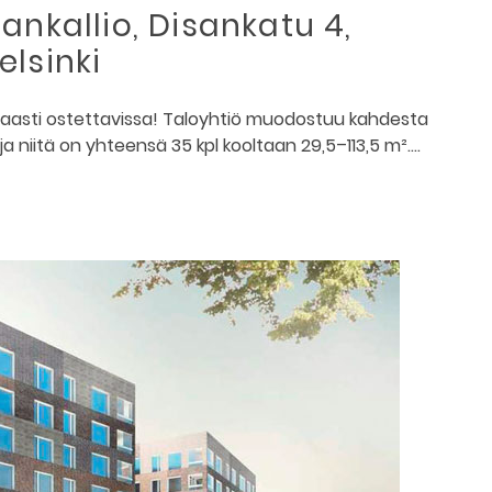
ankallio, Disankatu 4,
lsinki
paasti ostettavissa! Taloyhtiö muodostuu kahdesta
 niitä on yhteensä 35 kpl kooltaan 29,5–113,5 m².…