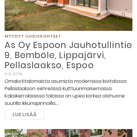
MYYDYT UUDISKOHTEET
As Oy Espoon Jauhotullintie
9, Bemböle, Lippajärvi,
Pellaslaakso, Espoo
9.9.2018
Omakotitalomaista asumista modernissa kivitalossa
Pellaslaakson vehreässä kulttuurimaisemassa.
Kaksikerroksisissa taloissa on upea korkea olohuone
suurilla ikkunapinnoilla.…
LUE LISÄÄ