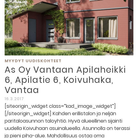
MYYDYT UUDISKOHTEET
As Oy Vantaan Apilaheikki
6, Apilatie 6, Koivuhaka,
Vantaa
16.3.2017
[siteorigin_widget class=”kad_image_widget”]
[/siteorigin_widget] Kahden erillistalon ja neljän
paritaloasunnon taloyhtiö. Hyvä alueellinen sijainti
uudella Koivuhaan asuinalueella. Asunnolla on terassi
ja pieni piha-alue. Mahdollisuus ostaa oma