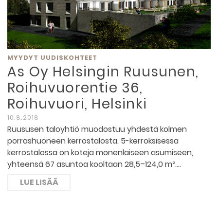
MYYDYT UUDISKOHTEET
As Oy Helsingin Ruusunen,
Roihuvuorentie 36,
Roihuvuori, Helsinki
10.8.2018
Ruususen taloyhtiö muodostuu yhdestä kolmen
porrashuoneen kerrostalosta. 5-kerroksisessa
kerrostalossa on koteja monenlaiseen asumiseen,
yhteensä 67 asuntoa kooltaan 28,5–124,0 m².…
LUE LISÄÄ