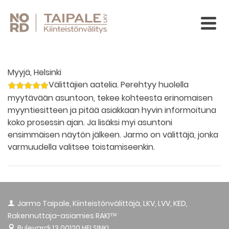
Myyjä, Helsinki
Välittäjien aatelia. Perehtyy huolella
myytävään asuntoon, tekee kohteesta erinomaisen
myyntiesitteen ja pitää asiakkaan hyvin informoituna
koko prosessin ajan. Ja lisäksi myi asuntoni
ensimmäisen näytön jälkeen. Jarmo on välittäjä, jonka
varmuudella valitsee toistamiseenkin.
Jarmo Taipale, Kiinteistönvälittäjä, LKV, LVV, KED,
Rakennuttaja-asiamies RAKI™
Bulevardi 13
00120 HELSINKI