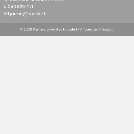
040 829 7171
jarmo@nordlkv.fi
© 2026 Kiinteistönvälitys Taipale LKV. Toteutus
Fiilispaja.