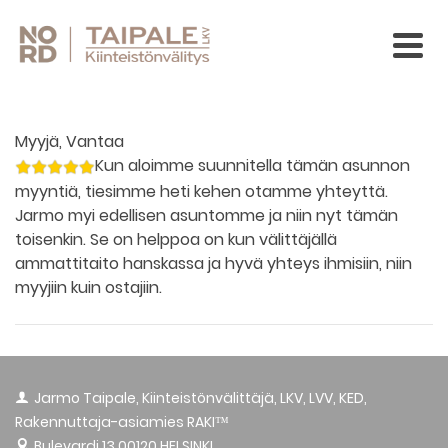
Myyjä, Vantaa
Kun aloimme suunnitella tämän asunnon
myyntiä, tiesimme heti kehen otamme yhteyttä.
Jarmo myi edellisen asuntomme ja niin nyt tämän
toisenkin. Se on helppoa on kun välittäjällä
ammattitaito hanskassa ja hyvä yhteys ihmisiin, niin
myyjiin kuin ostajiin.
Jarmo Taipale, Kiinteistönvälittäjä, LKV, LVV, KED,
Rakennuttaja-asiamies RAKI™
Bulevardi 13
00120 HELSINKI