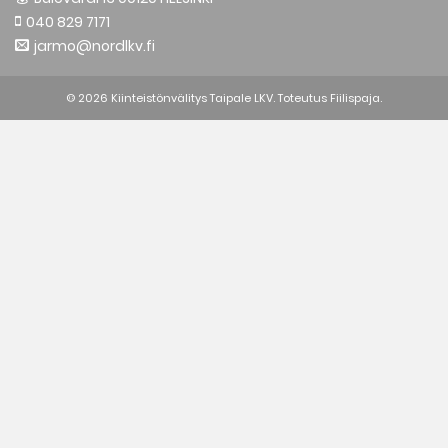
040 829 7171
jarmo@nordlkv.fi
© 2026 Kiinteistönvälitys Taipale LKV. Toteutus
Fiilispaja.