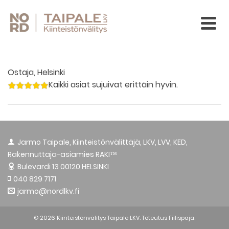
Ostaja, Helsinki
Kaikki asiat sujuivat erittäin hyvin.
Jarmo Taipale, Kiinteistönvälittäjä, LKV, LVV, KED,
Rakennuttaja-asiamies RAKI™
Bulevardi 13
00120 HELSINKI
040 829 7171
jarmo@nordlkv.fi
© 2026 Kiinteistönvälitys Taipale LKV. Toteutus
Fiilispaja.