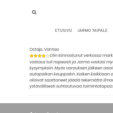
ETUSIVU
JARMO TAIPALE
Ostaja, Vantaa
Olin kiinnostunut verkossa markk
vastaus tuli nopeasti ja Jarmo vastasi myö
kysymyksiin. Myös varauksen jälkeen asioin
autopaikan kauppakin. Kaiken kaikkiaan ol
olisivat saattaneet jäädä tekemättä ilma
ystävällisesti suhtautuvaa toimintatapaa.