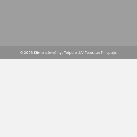
© 2026 Kiinteistönvälitys Taipale LKV. Toteutus
Fiilispaja.