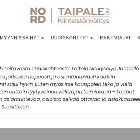
MYYNNISSÄ NYT
UUDISKOHTEET
RAKENTAJAT
inoitavasta uudiskohteesta. Laitoin siis kyselyn Jarmolle
s jatkossa nopeasti ja asiantuntevasti kaikkiin
ti sujui hyvin, kuten myös itse kauppojen teko ja vielä
en erittäin tyytyväinen välittäjän toimintaan – kaupat
n asiantuntevaa, asioista selvää ottavaa ja asiakkaasee
 Suosittelen.