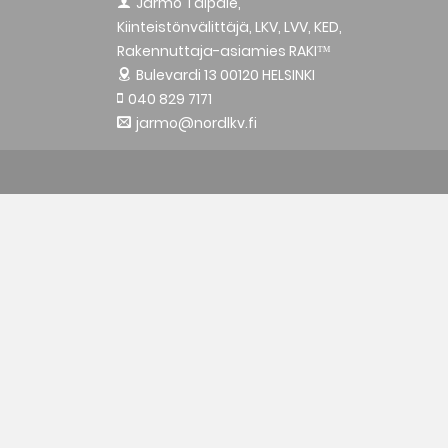
Jarmo Taipale,
Kiinteistönvälittäjä, LKV, LVV, KED,
Rakennuttaja-asiamies RAKI™
Bulevardi 13
00120 HELSINKI
040 829 7171
jarmo@nordlkv.fi