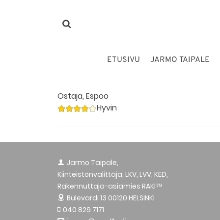
ETUSIVU
JARMO TAIPALE
Ostaja, Espoo
Hyvin
Jarmo Taipale,
Kiinteistönvälittäjä, LKV, LVV, KED,
Rakennuttaja-asiamies RAKI™
Bulevardi 13
00120 HELSINKI
040 829 7171