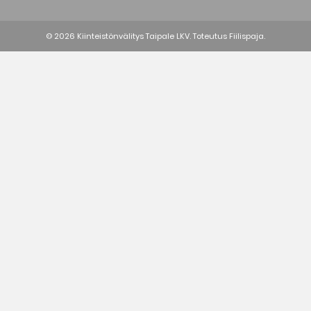
© 2026 Kiinteistönvälitys Taipale LKV. Toteutus
Fiilispaja.