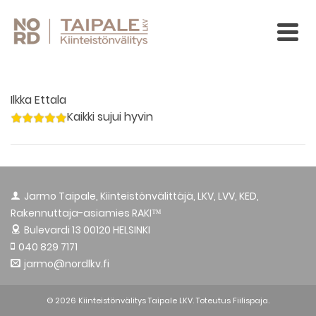
Ilkka Ettala
Kaikki sujui hyvin
Jarmo Taipale, Kiinteistönvälittäjä, LKV, LVV, KED,
Rakennuttaja-asiamies RAKI™
Bulevardi 13
00120 HELSINKI
040 829 7171
jarmo@nordlkv.fi
© 2026 Kiinteistönvälitys Taipale LKV. Toteutus
Fiilispaja.