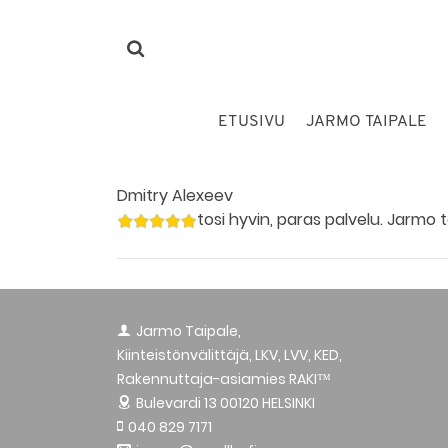
ETUSIVU
JARMO TAIPALE
Dmitry Alexeev
tosi hyvin, paras palvelu. Jarmo 
Jarmo Taipale,
Kiinteistönvälittäjä, LKV, LVV, KED,
Rakennuttaja-asiamies RAKI™
Bulevardi 13
00120 HELSINKI
040 829 7171