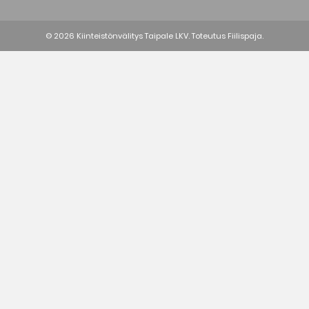
© 2026 Kiinteistönvälitys Taipale LKV. Toteutus
Fiilispaja.