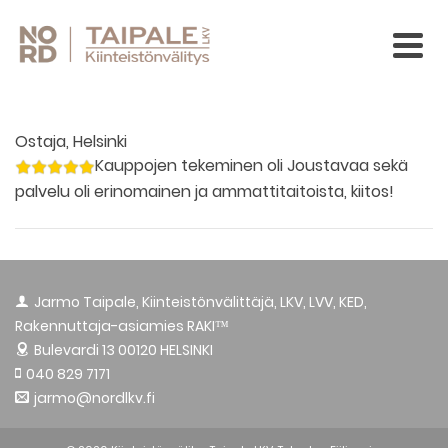
Ostaja, Helsinki
Kauppojen tekeminen oli Joustavaa sekä
palvelu oli erinomainen ja ammattitaitoista, kiitos!
Jarmo Taipale, Kiinteistönvälittäjä, LKV, LVV, KED,
Rakennuttaja-asiamies RAKI™
Bulevardi 13
00120 HELSINKI
040 829 7171
jarmo@nordlkv.fi