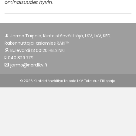
ominaisuudet hyvin.
Jarmo Taipale, Kiinteistönvälittäjä, LKV, LVV, KED,
Rakennuttaja-asiamies RAKI™
Bulevardi 13
00120 HELSINKI
040 829 7171
jarmo@nordlkv.fi
© 2026 Kiinteistönvälitys Taipale LKV. Toteutus
Fiilispaja.