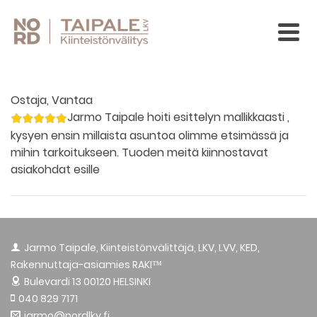
Ostaja, Vantaa
Jarmo Taipale hoiti esittelyn mallikkaasti ,
kysyen ensin millaista asuntoa olimme etsimässä ja
mihin tarkoitukseen. Tuoden meitä kiinnostavat
asiakohdat esille
Jarmo Taipale, Kiinteistönvälittäjä, LKV, LVV, KED,
Rakennuttaja-asiamies RAKI™
Bulevardi 13
00120 HELSINKI
040 829 7171
jarmo@nordlkv.fi