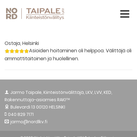
Ostaja, Helsinki
Asioiden hoitaminen oli helppoa. Välittäjä oli
ammattitaitoinen ja huolellinen.
Jarmo Taipale, Kiinteistönvälittäjä, LKV, LVV, KED,
Rakennuttaja-asiamies RAKI™
Bulevardi 13
00120 HELSINKI
040 829 7171
jarmo@nordlkv.fi