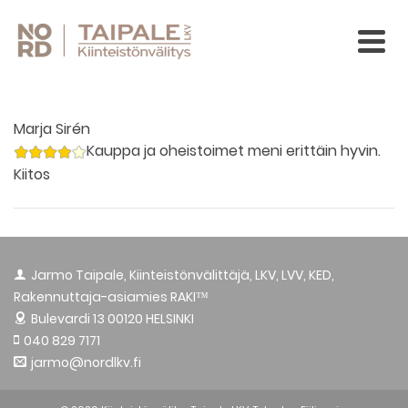
Marja Sirén
Kauppa ja oheistoimet meni erittäin hyvin.
Kiitos
Jarmo Taipale, Kiinteistönvälittäjä, LKV, LVV, KED,
Rakennuttaja-asiamies RAKI™
Bulevardi 13
00120 HELSINKI
040 829 7171
jarmo@nordlkv.fi