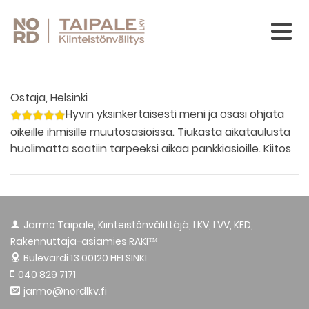
Ostaja, Helsinki
Hyvin yksinkertaisesti meni ja osasi ohjata
oikeille ihmisille muutosasioissa. Tiukasta aikataulusta
huolimatta saatiin tarpeeksi aikaa pankkiasioille. Kiitos
Jarmo Taipale, Kiinteistönvälittäjä, LKV, LVV, KED,
Rakennuttaja-asiamies RAKI™
Bulevardi 13
00120 HELSINKI
040 829 7171
jarmo@nordlkv.fi