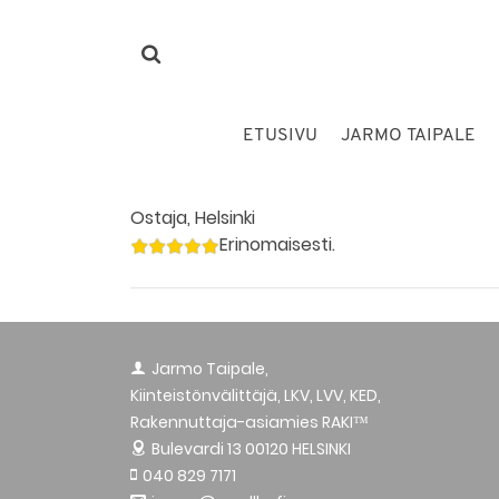
ETUSIVU
JARMO TAIPALE
Ostaja, Helsinki
Erinomaisesti.
Jarmo Taipale,
Kiinteistönvälittäjä, LKV, LVV, KED,
Rakennuttaja-asiamies RAKI™
Bulevardi 13
00120 HELSINKI
040 829 7171