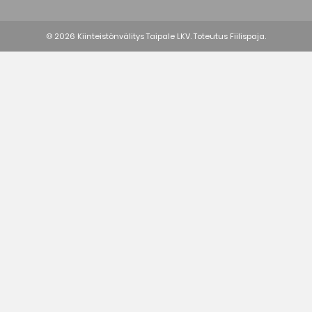
© 2026 Kiinteistönvälitys Taipale LKV. Toteutus
Fiilispaja.