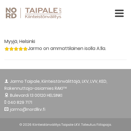
Myyjä, Helsinki
Jarmo on ammattilainen isolla A:lla.
Jarmo Taipale, Kiinteistönvälittäjä, LKV, LVV, KED,
Rakennuttaja-asiamies RAKI™
Bulevardi 13
00120 HELSINKI
040 829 7171
jarmo@nordlkv.fi
© 2026 Kiinteistönvälitys Taipale LKV. Toteutus
Fiilispaja.