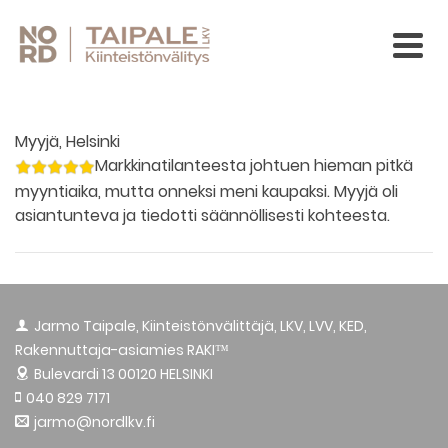
Myyjä, Helsinki
Markkinatilanteesta johtuen hieman pitkä
myyntiaika, mutta onneksi meni kaupaksi. Myyjä oli
asiantunteva ja tiedotti säännöllisesti kohteesta.
Jarmo Taipale, Kiinteistönvälittäjä, LKV, LVV, KED,
Rakennuttaja-asiamies RAKI™
Bulevardi 13
00120 HELSINKI
040 829 7171
jarmo@nordlkv.fi