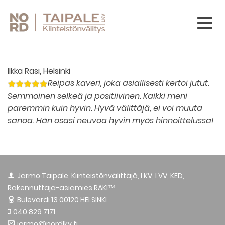
Ilkka Rasi, Helsinki
Reipas kaveri, joka asiallisesti kertoi jutut.
Semmoinen selkeä ja positiivinen. Kaikki meni
paremmin kuin hyvin. Hyvä välittäjä, ei voi muuta
sanoa. Hän osasi neuvoa hyvin myös hinnoittelussa!
Jarmo Taipale, Kiinteistönvälittäjä, LKV, LVV, KED,
Rakennuttaja-asiamies RAKI™
Bulevardi 13
00120 HELSINKI
040 829 7171
jarmo@nordlkv.fi