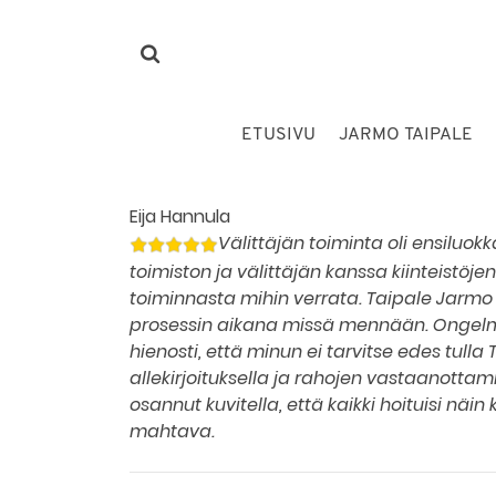
ETUSIVU
JARMO TAIPALE
Eija Hannula
Välittäjän toiminta oli ensiluok
toimiston ja välittäjän kanssa kiinteistöj
toiminnasta mihin verrata. Taipale Jarmo pi
prosessin aikana missä mennään. Ongelmi
hienosti, että minun ei tarvitse edes tulla
allekirjoituksella ja rahojen vastaanottamis
osannut kuvitella, että kaikki hoituisi näin 
mahtava.