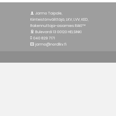
Jarmo Taipale,
Kiinteistönvälittäjä, LKV, LVV, KED,
Rakennuttaja-asiamies RAKI™
Bulevardi 13
00120 HELSINKI
040 829 7171
jarmo@nordlkv.fi