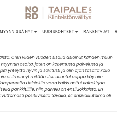
MYYNNISSÄ NYT
UUDISKOHTEET
RAKENTAJAT
kaista. Olen viiden vuoden sisällä asioinut kahden muun
en myynnin osalta, joten on kokemusta palvelusta ja
ti yhteyttä hyvin ja sovitusti ja olin ajan tasalla koko
a ei ilmennyt mitään. Jos asuntokauppa käy niin
 Tampereelta Helsinkiin vaan kaikki hoitui valtakirjan
ella pankkitilille, niin palvelu on ensiluokkaista. En
kivuttomasti positiivisella tavalla, eli ensivaikutelma oli