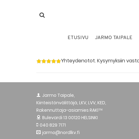
ETUSIVU
JARMO TAIPALE
Yhteydenotot. Kysymyksiin vastatt
Jarmo Taipale,
Kiinteistönvälittäjä, LKV, LVV, KED,
Rakennuttaja-asiamies RAKI™
Bulevardi 13
00120 HELSINKI
040 829 7171
jarmo@nordlkv.fi