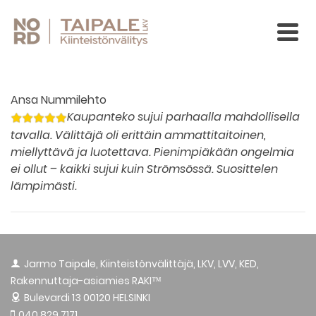
Ansa Nummilehto
Kaupanteko sujui parhaalla mahdollisella
tavalla. Välittäjä oli erittäin ammattitaitoinen,
miellyttävä ja luotettava. Pienimpiäkään ongelmia
ei ollut – kaikki sujui kuin Strömsössä. Suosittelen
lämpimästi.
Jarmo Taipale, Kiinteistönvälittäjä, LKV, LVV, KED,
Rakennuttaja-asiamies RAKI™
Bulevardi 13
00120 HELSINKI
040 829 7171