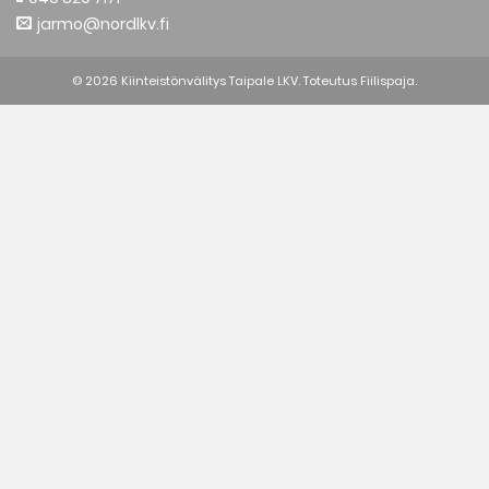
jarmo@nordlkv.fi
© 2026 Kiinteistönvälitys Taipale LKV. Toteutus
Fiilispaja.