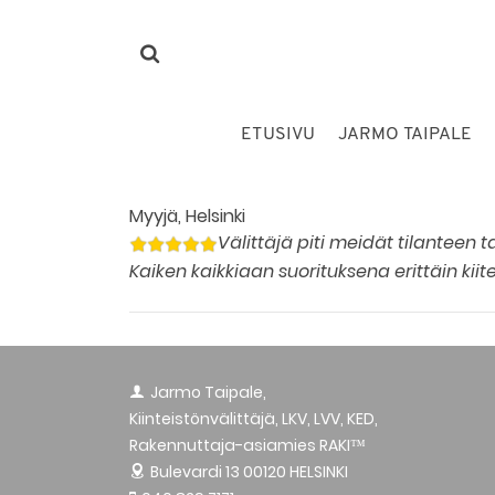
ETUSIVU
JARMO TAIPALE
Myyjä, Helsinki
Välittäjä piti meidät tilanteen t
Kaiken kaikkiaan suorituksena erittäin kiit
Jarmo Taipale,
Kiinteistönvälittäjä, LKV, LVV, KED,
Rakennuttaja-asiamies RAKI™
Bulevardi 13
00120 HELSINKI