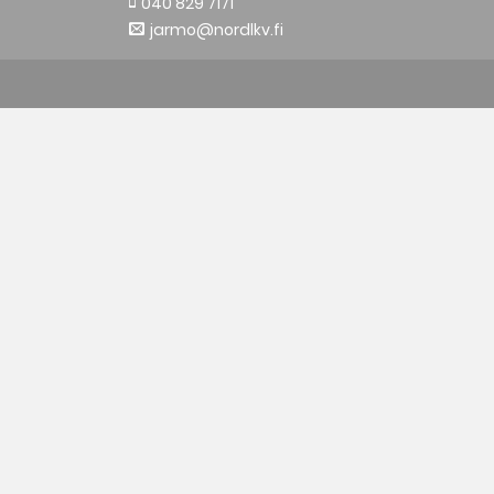
040 829 7171
jarmo@nordlkv.fi