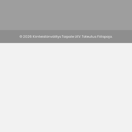
© 2026 Kiinteistönvälitys Taipale LKV. Toteutus
Fiilispaja.