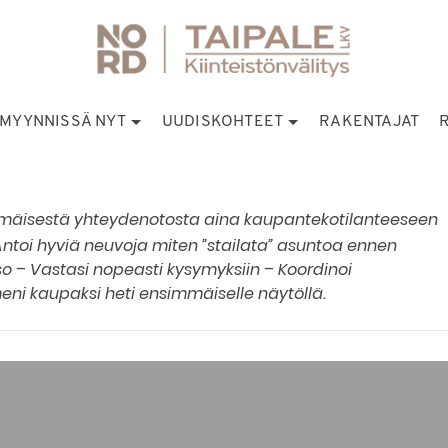
MYYNNISSÄ NYT
UUDISKOHTEET
RAKENTAJAT
immäisestä yhteydenotosta aina kaupantekotilanteeseen
Antoi hyviä neuvoja miten ”stailata” asuntoa ennen
so – Vastasi nopeasti kysymyksiin – Koordinoi
i kaupaksi heti ensimmäiselle näytöllä.