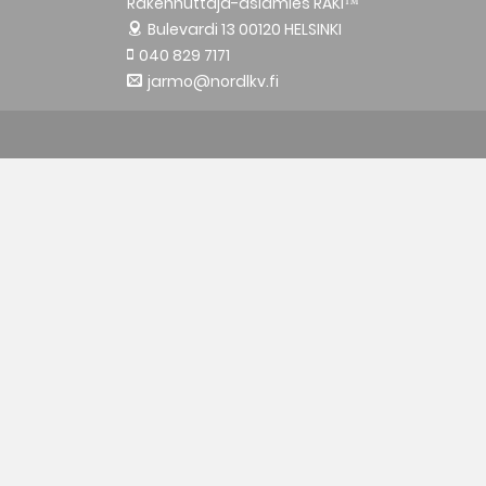
Rakennuttaja-asiamies RAKI™
Bulevardi 13
00120 HELSINKI
040 829 7171
jarmo@nordlkv.fi