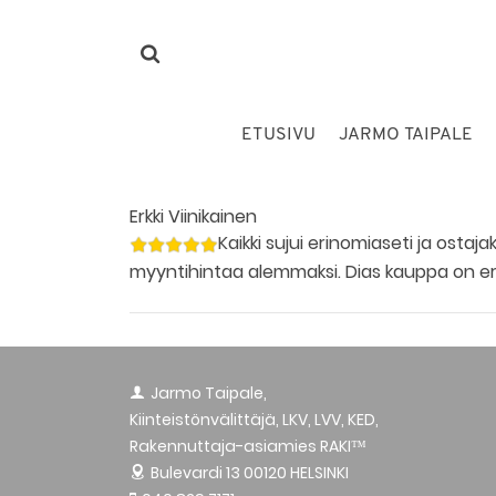
ETUSIVU
JARMO TAIPALE
Erkki Viinikainen
Kaikki sujui erinomiaseti ja ostaj
myyntihintaa alemmaksi. Dias kauppa on e
Jarmo Taipale,
Kiinteistönvälittäjä, LKV, LVV, KED,
Rakennuttaja-asiamies RAKI™
Bulevardi 13
00120 HELSINKI