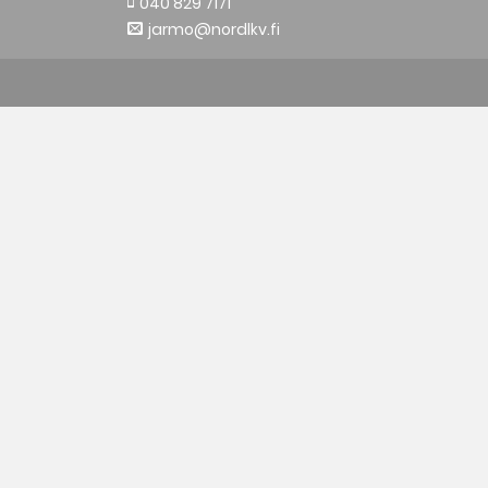
040 829 7171
jarmo@nordlkv.fi