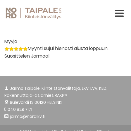
Myyjä
Myynti sujui hienosti alusta loppuun.
Suosittelen Jarmoa!
Jarmo Taipale, Kiinteistönvälittäjä, LKV, LVV, KED,
Rakennuttaja-asiamies RAKI™
Bulevardi 13
00120 HELSINKI
040 829 7171
jarmo@nordlkv.fi