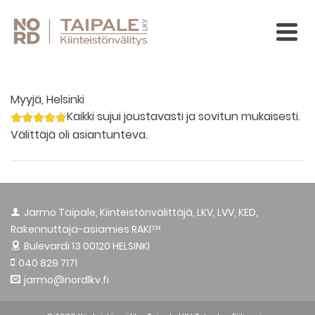
Myyjä, Helsinki
Kaikki sujui joustavasti ja sovitun mukaisesti.
Välittäjä oli asiantunteva.
Jarmo Taipale, Kiinteistönvälittäjä, LKV, LVV, KED,
Rakennuttaja-asiamies RAKI™
Bulevardi 13
00120 HELSINKI
040 829 7171
jarmo@nordlkv.fi