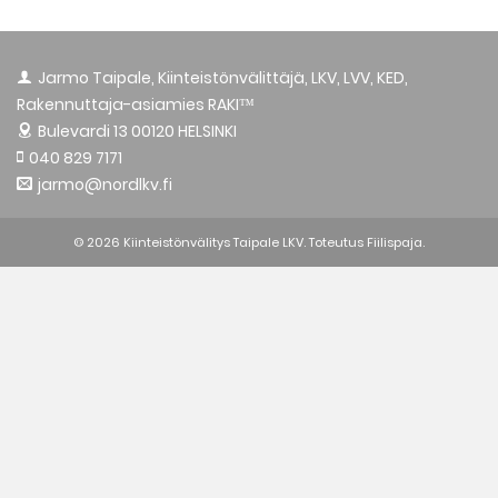
Jarmo Taipale, Kiinteistönvälittäjä, LKV, LVV, KED,
Rakennuttaja-asiamies RAKI™
Bulevardi 13
00120 HELSINKI
040 829 7171
jarmo@nordlkv.fi
© 2026 Kiinteistönvälitys Taipale LKV. Toteutus
Fiilispaja.