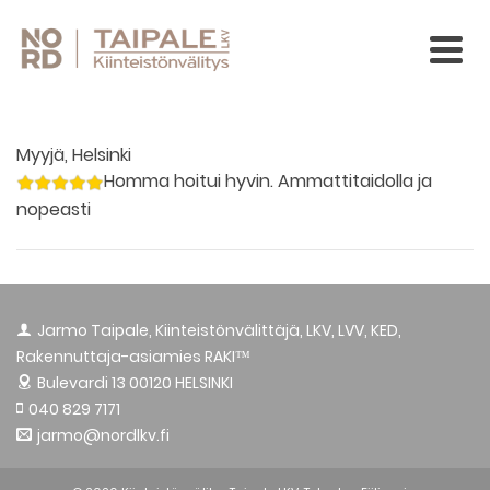
Myyjä, Helsinki
Homma hoitui hyvin. Ammattitaidolla ja
nopeasti
Jarmo Taipale, Kiinteistönvälittäjä, LKV, LVV, KED,
Rakennuttaja-asiamies RAKI™
Bulevardi 13
00120 HELSINKI
040 829 7171
jarmo@nordlkv.fi