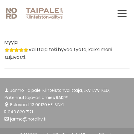
Myyjä
Välittäjä teki hyvää työtä, kaikki meni
sujuvasti.
Jarmo Taipale, Kiinteistönvälittäjä, LKV, LVV, KED,
Rakennuttaja-asiamies RAKI™
Bulevardi 13
00120 HELSINKI
040 829 7171
jarmo@nordlkv.fi