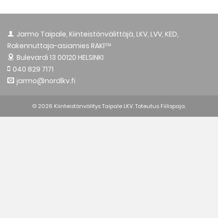
Jarmo Taipale, Kiinteistönvälittäjä, LKV, LVV, KED,
Rakennuttaja-asiamies RAKI™
Bulevardi 13
00120 HELSINKI
040 829 7171
jarmo@nordlkv.fi
© 2026 Kiinteistönvälitys Taipale LKV. Toteutus
Fiilispaja.