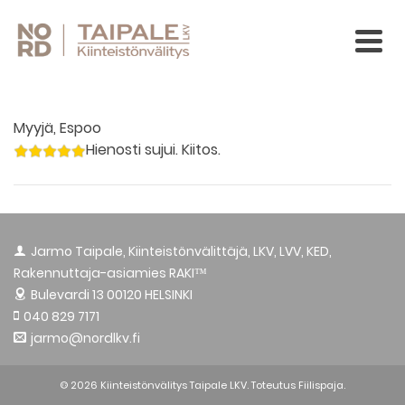
Myyjä, Espoo
Hienosti sujui. Kiitos.
Jarmo Taipale, Kiinteistönvälittäjä, LKV, LVV, KED,
Rakennuttaja-asiamies RAKI™
Bulevardi 13
00120 HELSINKI
040 829 7171
jarmo@nordlkv.fi
© 2026 Kiinteistönvälitys Taipale LKV. Toteutus
Fiilispaja.