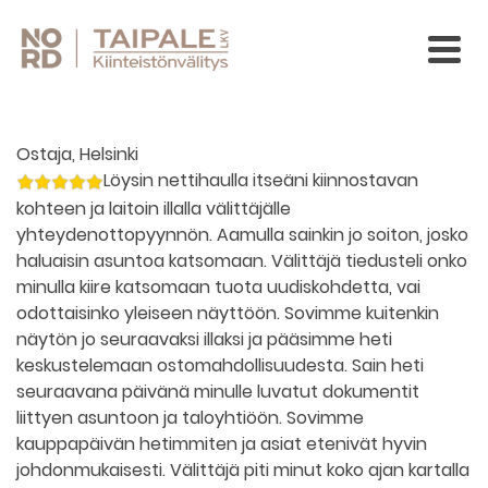
Ostaja, Helsinki
Löysin nettihaulla itseäni kiinnostavan
kohteen ja laitoin illalla välittäjälle
yhteydenottopyynnön. Aamulla sainkin jo soiton, josko
haluaisin asuntoa katsomaan. Välittäjä tiedusteli onko
minulla kiire katsomaan tuota uudiskohdetta, vai
odottaisinko yleiseen näyttöön. Sovimme kuitenkin
näytön jo seuraavaksi illaksi ja pääsimme heti
keskustelemaan ostomahdollisuudesta. Sain heti
seuraavana päivänä minulle luvatut dokumentit
liittyen asuntoon ja taloyhtiöön. Sovimme
kauppapäivän hetimmiten ja asiat etenivät hyvin
johdonmukaisesti. Välittäjä piti minut koko ajan kartalla