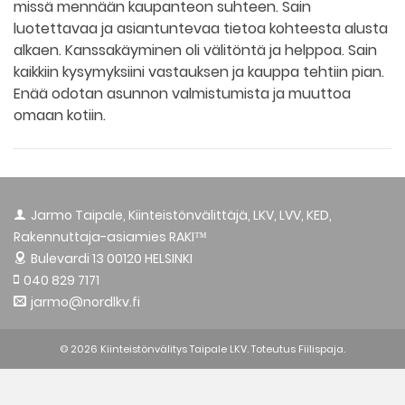
missä mennään kaupanteon suhteen. Sain
luotettavaa ja asiantuntevaa tietoa kohteesta alusta
alkaen. Kanssakäyminen oli välitöntä ja helppoa. Sain
kaikkiin kysymyksiini vastauksen ja kauppa tehtiin pian.
Enää odotan asunnon valmistumista ja muuttoa
omaan kotiin.
Jarmo Taipale, Kiinteistönvälittäjä, LKV, LVV, KED,
Rakennuttaja-asiamies RAKI™
Bulevardi 13
00120 HELSINKI
040 829 7171
jarmo@nordlkv.fi
© 2026 Kiinteistönvälitys Taipale LKV. Toteutus
Fiilispaja.