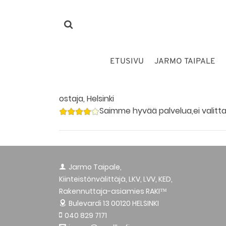
ETUSIVU
JARMO TAIPALE
ostaja, Helsinki
Saimme hyvää palvelua,ei valitta
Jarmo Taipale,
Kiinteistönvälittäjä, LKV, LVV, KED,
Rakennuttaja-asiamies RAKI™
Bulevardi 13
00120 HELSINKI
040 829 7171