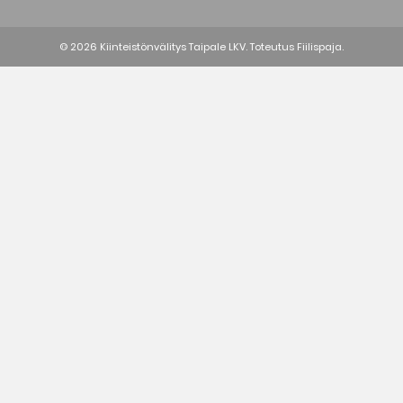
© 2026 Kiinteistönvälitys Taipale LKV. Toteutus
Fiilispaja.