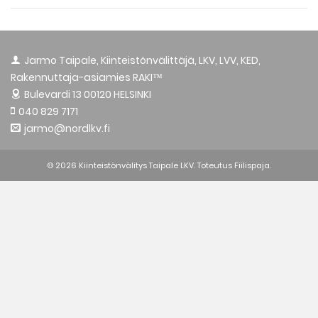
Jarmo Taipale, Kiinteistönvälittäjä, LKV, LVV, KED,
Rakennuttaja-asiamies RAKI™
Bulevardi 13
00120 HELSINKI
040 829 7171
jarmo@nordlkv.fi
© 2026 Kiinteistönvälitys Taipale LKV. Toteutus
Fiilispaja.