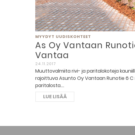
MYYDYT UUDISKOHTEET
As Oy Vantaan Runotie 
Vantaa
24.11.2017
Muuttovalmiita rivi- ja paritalokoteja kaun
rajoittuva Asunto Oy Vantaan Runotie 6 C m
paritalosta.…
LUE LISÄÄ