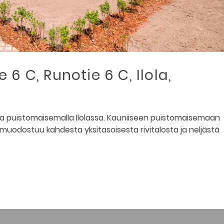
6 C, Runotie 6 C, Ilola,
iilla puistomaisemalla Ilolassa. Kauniiseen puistomaisemaan
uodostuu kahdesta yksitasoisesta rivitalosta ja neljästä