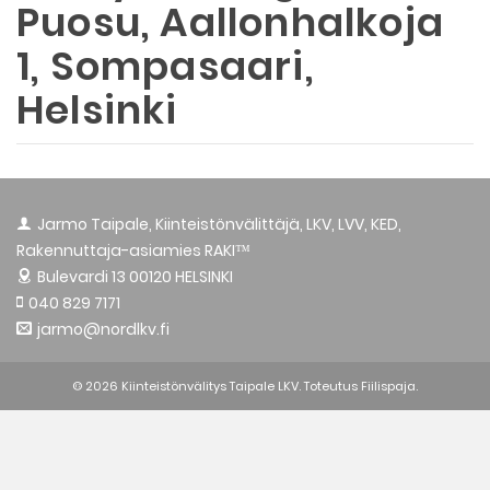
Puosu, Aallonhalkoja
1, Sompasaari,
Helsinki
Jarmo Taipale, Kiinteistönvälittäjä, LKV, LVV, KED,
Rakennuttaja-asiamies RAKI™
Bulevardi 13
00120 HELSINKI
040 829 7171
jarmo@nordlkv.fi
© 2026 Kiinteistönvälitys Taipale LKV. Toteutus
Fiilispaja.