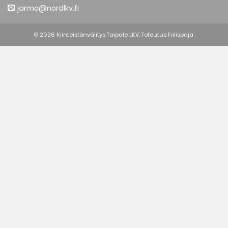
jarmo@nordlkv.fi
© 2026 Kiinteistönvälitys Taipale LKV. Toteutus
Fiilispaja.