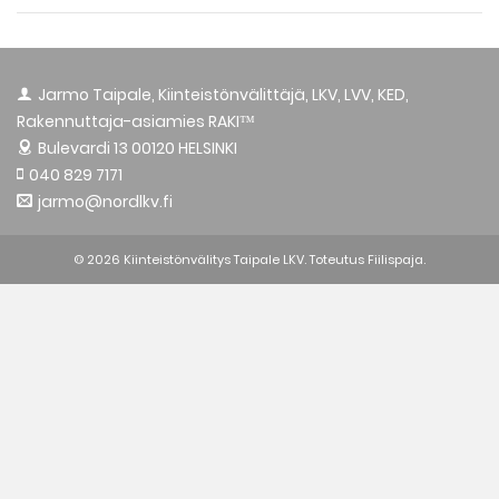
Jarmo Taipale, Kiinteistönvälittäjä, LKV, LVV, KED,
Rakennuttaja-asiamies RAKI™
Bulevardi 13
00120 HELSINKI
040 829 7171
jarmo@nordlkv.fi
© 2026 Kiinteistönvälitys Taipale LKV. Toteutus
Fiilispaja.