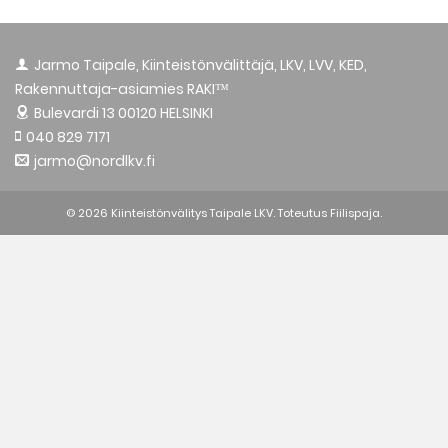
Jarmo Taipale, Kiinteistönvälittäjä, LKV, LVV, KED,
Rakennuttaja-asiamies RAKI™
Bulevardi 13
00120 HELSINKI
040 829 7171
jarmo@nordlkv.fi
© 2026 Kiinteistönvälitys Taipale LKV. Toteutus
Fiilispaja.