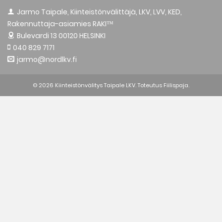
Jarmo Taipale, Kiinteistönvälittäjä, LKV, LVV, KED,
Rakennuttaja-asiamies RAKI™
Bulevardi 13
00120 HELSINKI
040 829 7171
jarmo@nordlkv.fi
© 2026 Kiinteistönvälitys Taipale LKV. Toteutus
Fiilispaja.