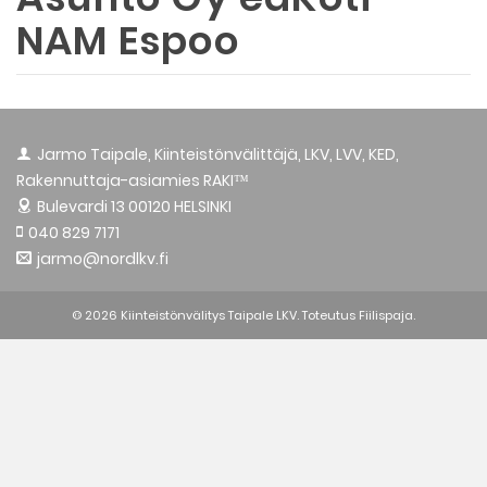
NAM Espoo
Jarmo Taipale, Kiinteistönvälittäjä, LKV, LVV, KED,
Rakennuttaja-asiamies RAKI™
Bulevardi 13
00120 HELSINKI
040 829 7171
jarmo@nordlkv.fi
© 2026 Kiinteistönvälitys Taipale LKV. Toteutus
Fiilispaja.