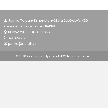
Jarmo Taipale, Kiinteistönvälittäjä, LKV, LVV, KED,
Rakennuttaja-asiamies RAKI™
Bulevardi 13
00120 HELSINKI
040 829 7171
jarmo@nordlkv.fi
© 2026 Kiinteistönvälitys Taipale LKV. Toteutus
Fiilispaja.