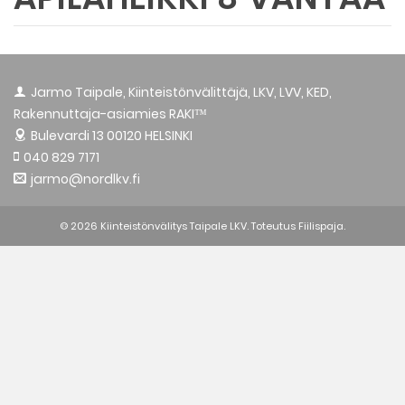
Jarmo Taipale, Kiinteistönvälittäjä, LKV, LVV, KED,
Rakennuttaja-asiamies RAKI™
Bulevardi 13
00120 HELSINKI
040 829 7171
jarmo@nordlkv.fi
© 2026 Kiinteistönvälitys Taipale LKV. Toteutus
Fiilispaja.