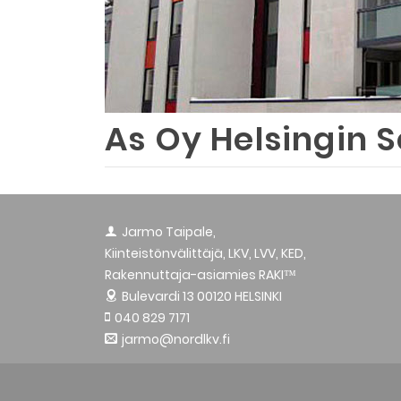
As Oy Helsingin S
Jarmo Taipale,
Kiinteistönvälittäjä, LKV, LVV, KED,
Rakennuttaja-asiamies RAKI™
Bulevardi 13
00120 HELSINKI
040 829 7171
jarmo@nordlkv.fi