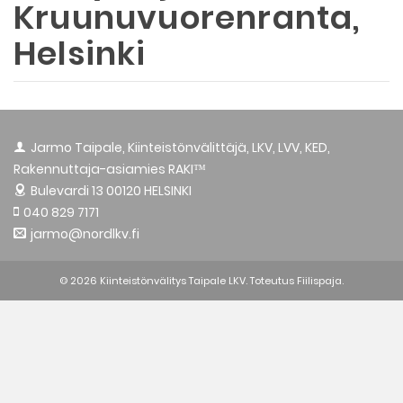
Kruunuvuorenranta,
Helsinki
Jarmo Taipale, Kiinteistönvälittäjä, LKV, LVV, KED,
Rakennuttaja-asiamies RAKI™
Bulevardi 13
00120 HELSINKI
040 829 7171
jarmo@nordlkv.fi
© 2026 Kiinteistönvälitys Taipale LKV. Toteutus
Fiilispaja.